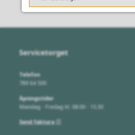
Servicetorget
Telefon
789 64 500
Åpningstider
Mandag - Fredag kl. 08.00 - 15.30
Send faktura