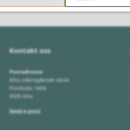
Ja
Nei
Kontakt oss
Postadresse
Alta videregående skole
Postboks 1604
9509 Alta
Send e-post