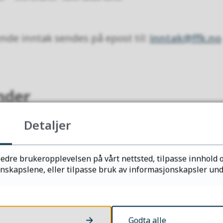
de inntak sendes på epost til:
inntak@ffk.no
nder
iktige datoer som har med innsøking og inntak 
Detaljer
enderen på ffk.no
edre brukeropplevelsen på vårt nettsted, tilpasse innhold o
kapslene, eller tilpasse bruk av informasjonskapsler under
Fant du det du lette etter?
Godta alle