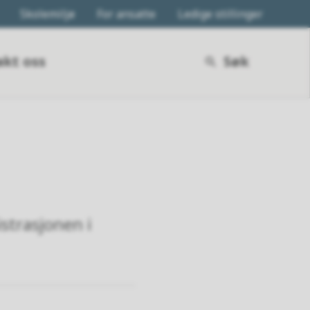
Skolemiljø
For ansatte
Ledige stillinger
kt oss
Søk
strasjonen i