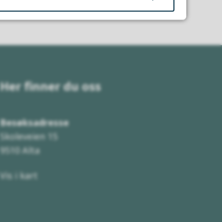
Her finner du oss
Besøksadresse
Skoleveien 15
9510 Alta
Vis i kart