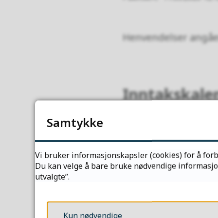
Henvendelser angåen
Inntakskale
Her finner du alle v
Samtykke
Gå til inntakskal
Vi bruker informasjonskapsler (cookies) for å forb
Du kan velge å bare bruke nødvendige informasjons
utvalgte”.
Kun nødvendige