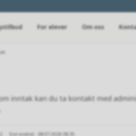
stilbud
For elever
Om oss
Konta
tak
om inntak kan du ta kontakt med admini
.
12
Sist endret
08.07.2026 08.35