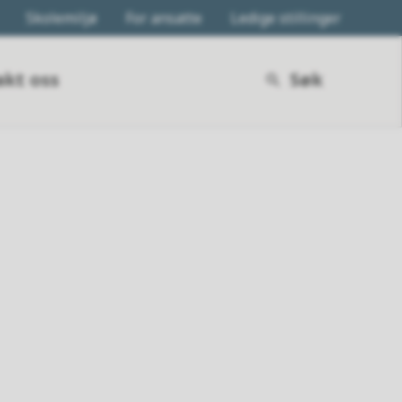
Skolemiljø
For ansatte
Ledige stillinger
kt oss
Søk