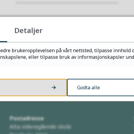
Fant du det du lette etter?
Detaljer
Ja
Nei
edre brukeropplevelsen på vårt nettsted, tilpasse innhold o
kapslene, eller tilpasse bruk av informasjonskapsler under
Godta alle
Kontakt oss
Postadresse
Alta videregående skole