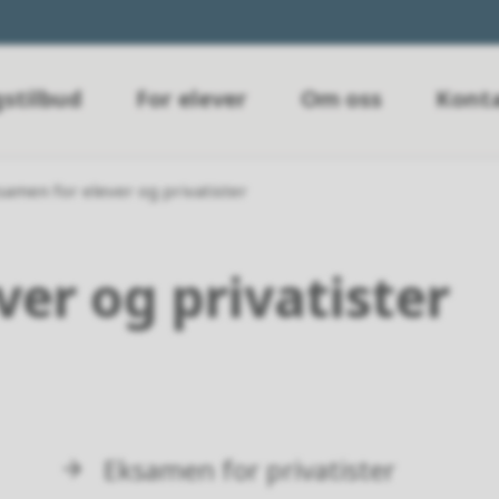
stilbud
For elever
Om oss
Konta
samen for elever og privatister
er og privatister
Eksamen for privatister