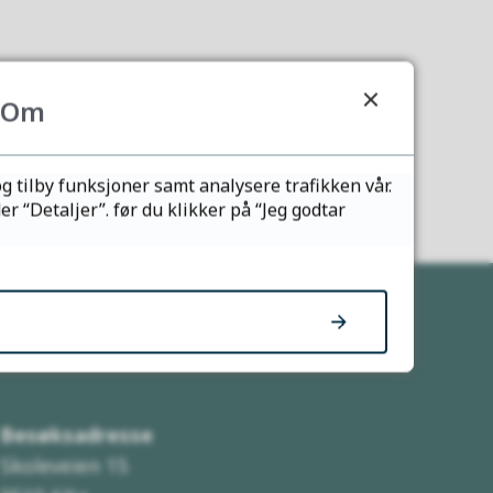
Om
g tilby funksjoner samt analysere trafikken vår.
 “Detaljer”. før du klikker på “Jeg godtar
Her finner du oss
Besøksadresse
Skoleveien 15